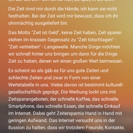
Die Zeit rinnt mir durch die Hände, ich kann sie nicht
festhalten. Bei der Zeit wird mir bewusst, dass ich ihr
ohnmächtig ausgeliefert bin.
Das Motto "Zeit ist Geld", keine Zeit haben, Zeit sparen
stehen im krassen Gegensatz zu "Zeit totschlagen" -
"Zeit vertreiben" - Langeweile. Manche Dinge möchten
wir schnell hinter uns bringen um dann für die Dinge
Zeit zu haben, denen wir einen großen Wert beimessen.
Es scheint so als gäb es für uns gute Zeiten und
schlechte Zeiten und zwar in Form von einer
Wertetabelle in uns. Vieles davon ist bestimmt kulturell-
gesellschaftlich geprägt. Die Werbung lockt uns mit
Zeitsparangeboten; der schnelle Kaffee, das schnelle
Smartphone, das schnelle Essen, der schnelle Einkauf
im Internet. Dabei geht Zeitersparnis Hand in Hand mit
geringen Aufwand. Das Internet versucht uns in der
Ilussion zu halten, dass wir trotzdem Freunde, Kontakte,